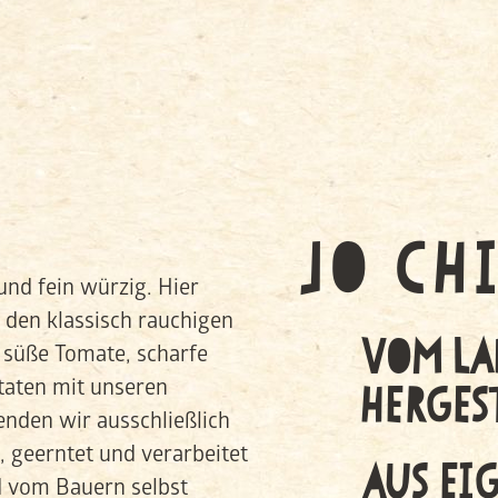
JO CH
und fein würzig. Hier
den klassisch rauchigen
VOM LA
 süße Tomate, scharfe
HERGEST
taten mit unseren
enden wir ausschließlich
, geerntet und verarbeitet
AUS EI
nd vom Bauern selbst