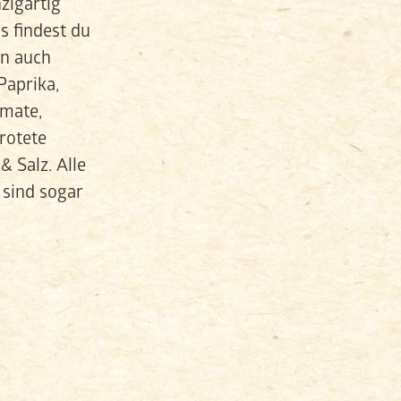
zigartig
s findest du
n auch
Paprika,
omate,
rotete
& Salz. Alle
 sind sogar