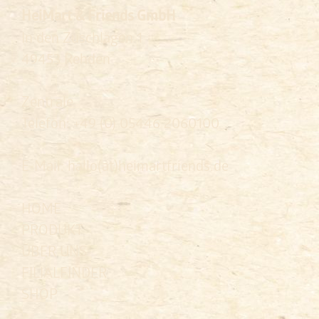
HeiMart & Friends GmbH
In den Zuschlägen 1
49453 Rehden
Zentrale
Telefon: +49 (0) 05446 2060100
E-Mail: hallo(at)heimartfriends.de
HOME
PRODUKT
ÜBER UNS
FILIALFINDER
SHOP