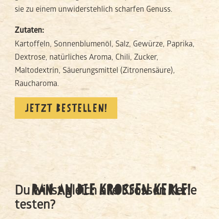
sie zu einem unwiderstehlich scharfen Genuss.
Zutaten:
Kartoffeln, Sonnenblumenöl, Salz, Gewürze, Paprika,
Dextrose, natürliches Aroma, Chili, Zucker,
Maltodextrin, Säuerungsmittel (Zitronensäure),
Raucharoma.
JETZT BESTELLEN!
RAN AN DIE KROSSEN KERLE!
Du willst gleich alle Krossen Kerle
testen?